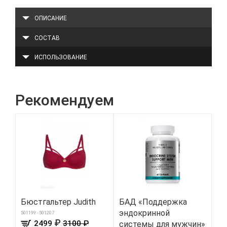
ОПИСАНИЕ
СОСТАВ
ИСПОЛЬЗОВАНИЕ
Рекомендуем
Бюстгальтер Judith
БАД «Поддержка
На
эндокринной
но
501199 - 501207
₽
2499
3100 ₽
системы для мужчин»
м