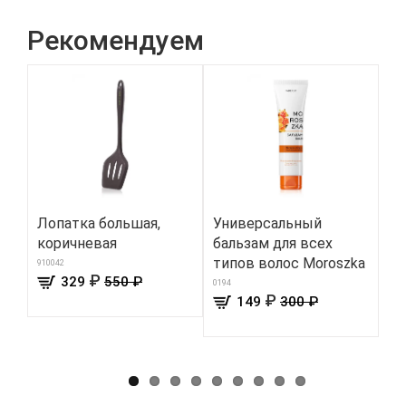
Рекомендуем
Лопатка большая,
Универсальный
Ге
коричневая
бальзам для всех
ул
типов волос Moroszka
мы
910042
₽
329
550 ₽
«К
0194
₽
149
300 ₽
300