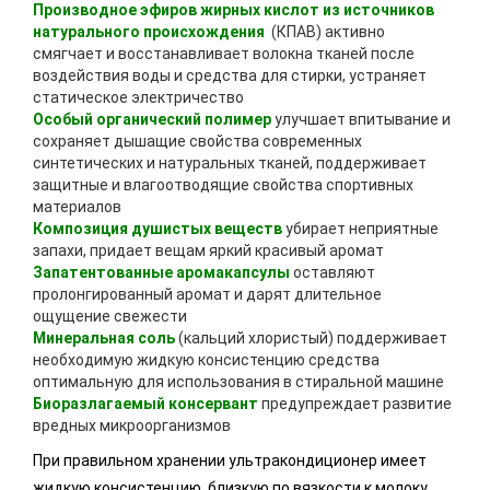
Производное эфиров жирных кислот из источников
натурального происхождения
(КПАВ) активно
смягчает и восстанавливает волокна тканей после
воздействия воды и средства для стирки, устраняет
статическое электричество
Особый органический полимер
улучшает впитывание и
сохраняет дышащие свойства современных
синтетических и натуральных тканей, поддерживает
защитные и влагоотводящие свойства спортивных
материалов
Композиция душистых веществ
убирает неприятные
запахи, придает вещам яркий красивый аромат
Запатентованные аромакапсулы
оставляют
пролонгированный аромат и дарят длительное
ощущение свежести
Минеральная соль
(кальций хлористый) поддерживает
необходимую жидкую консистенцию средства
оптимальную для использования в стиральной машине
Биоразлагаемый консервант
предупреждает развитие
вредных микроорганизмов
При правильном хранении ультракондиционер имеет
жидкую консистенцию, близкую по вязкости к молоку.