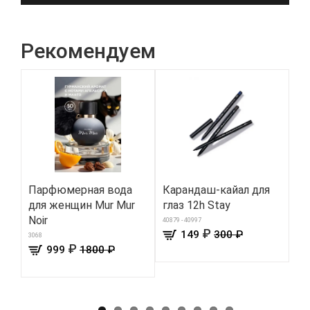
Рекомендуем
Парфюмерная вода
Карандаш-кайал для
Св
для женщин Mur Mur
глаз 12h Stay
«М
Noir
40879 - 40997
8709
₽
149
300 ₽
3068
₽
999
1800 ₽