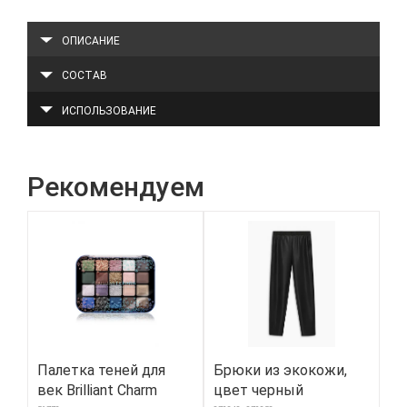
ОПИСАНИЕ
СОСТАВ
ИСПОЛЬЗОВАНИЕ
Рекомендуем
Палетка теней для
Брюки из экокожи,
Бю
век Brilliant Charm
цвет черный
с 