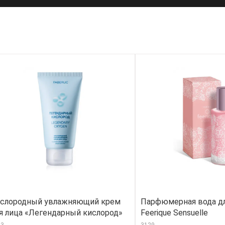
слородный увлажняющий крем
Парфюмерная вода д
я лица «Легендарный кислород»
Feerique Sensuelle
33
3129