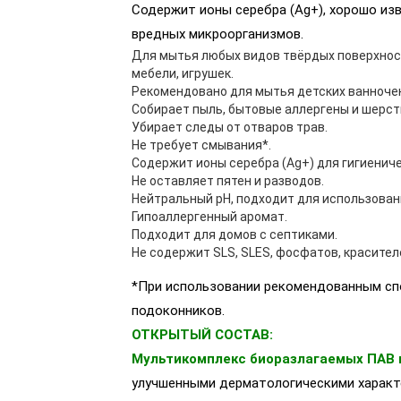
Содержит ионы серебра (Ag+), хорошо из
вредных микроорганизмов.
Для мытья любых видов твёрдых поверхносте
мебели, игрушек.
Рекомендовано для мытья детских ванночек
Собирает пыль, бытовые аллергены и шерс
Убирает следы от отваров трав.
Не требует смывания*.
Содержит ионы серебра (Ag+) для гигиенич
Не оставляет пятен и разводов.
Нейтральный pH, подходит для использовани
Гипоаллергенный аромат.
Подходит для домов с септиками.
Не содержит SLS, SLES, фосфатов, красител
*При использовании рекомендованным спо
подоконников.
ОТКРЫТЫЙ СОСТАВ:
Мультикомплекс биоразлагаемых ПАВ 
улучшенными дерматологическими характ