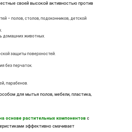
вестные своей высокой активностью против
й – полов, столов, подоконников, детской
.
ть домашних животных.
еской защиты поверхностей.
я без перчаток.
ей, парабенов.
собом для мытья полов, мебели, пластика,
на основе растительных компонентов
с
еристиками эффективно смачивает