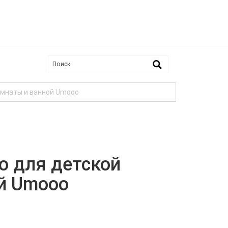
омнаты и ванной Umooo
 для детской
й Umooo