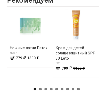
Рекомендуем
Ножные патчи Detox
Крем для детей
Ма
солнцезащитный SPF
см
910537
₽
779
1300 ₽
30 Leto
Ко
Q
2781
₽
799
1100 ₽
157