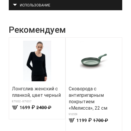
ИСПОЛЬЗОВАНИЕ
Рекомендуем
Лонгслив женский с
Сковорода с
Кр
планкой, цвет черный
антипригарным
те
покрытием
ми
871032 - 871037
₽
1699
2400 ₽
«Мелисса», 22 см
121
910559
₽
1199
1700 ₽