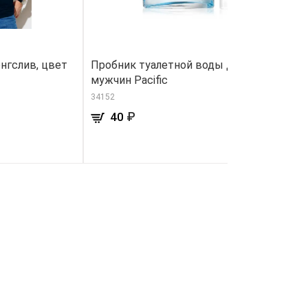
нгслив, цвет
Пробник туалетной воды для
К
мужчин Pacific
5,
34152
91
₽
40