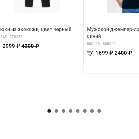
юки из экокожи, цвет черный
Мужской джемпер-ло
синий
348 - 870353
880025 - 880029
₽
2999
4300 ₽
₽
1699
2400 ₽