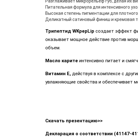
Разглаживает микрорельеф губ, делая их в
Питательная формула для интенсивного ухо
Высокая степень пигментации для плотного 
Деликатный сатиновый финиш и кремовая т
Трипептид WKpepLip
создает эффект фил
оказывает мощное действие против морщ
объем.
Масло карите
интенсивно питает и смягч
Витамин Е,
действуя в комплексе с други
увлажняющие свойства и обеспечивает 
Скачать презентацию>>
Декларация о соответствии
(41147-41