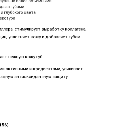
изуально более объемными
да за губами
и глубокого цвета
екстура
лера: стимулирует выработку коллагена,
ин, уплотняет кожу и добавляет губам
ает нежную кожу губ.
ми активными ингредиентами, усиливает
мощную антиоксидантную защиту.
156)