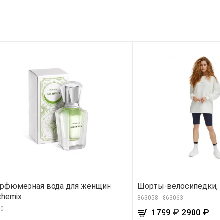
рфюмерная вода для женщин
Шорты-велосипедки, 
chemix
863058 - 863063
00
₽
1799
2900 ₽