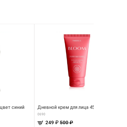
цвет синий
Дневной крем для лица 45+ Bloom
М
ц
0690
82
₽
249
500 ₽