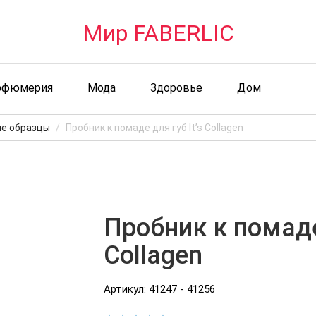
Мир FABERLIC
рфюмерия
Мода
Здоровье
Дом
е образцы
Пробник к помаде для губ It’s Collagen
Пробник к помаде 
Collagen
Артикул: 41247 - 41256