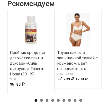
Рекомендуем
Пробник средства
Трусы слипы c
Ка
для чистки плит и
завышенной талией с
му
духовок «Сила
кружевом, цвет
че
цитрусов» Faberlic
слоновая кость
8400
Home (30119)
810391 - 810395
₽
799
1200 ₽
30139
₽
80