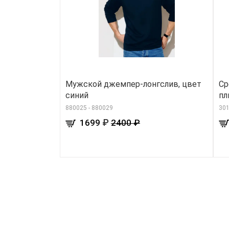
Мужской джемпер-лонгслив, цвет
Ср
синий
пл
880025 - 880029
30
₽
1699
2400 ₽