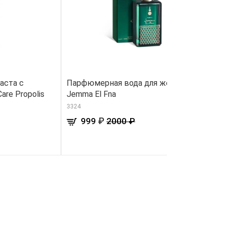
аста с
Парфюмерная вода для женщин
П
re Propolis
Jemma El Fna
м
3324
34
₽
999
2000 ₽