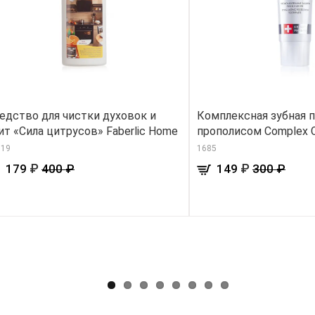
едство для чистки духовок и
Комплексная зубная п
ит «Сила цитрусов» Faberlic Home
прополисом Complex Ca
119
1685
₽
₽
179
400 ₽
149
300 ₽