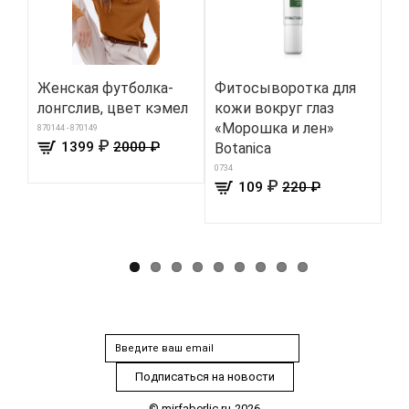
Женская футболка-
Фитосыворотка для
Ша
лонгслив, цвет кэмел
кожи вокруг глаз
«И
«Морошка и лен»
ук
870144 - 870149
₽
1399
2000 ₽
Botanica
Ha
0734
189
₽
109
220 ₽
© mirfaberlic.ru-2026