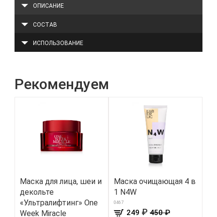
ОПИСАНИЕ
СОСТАВ
ИСПОЛЬЗОВАНИЕ
Рекомендуем
Маска для лица, шеи и
Маска очищающая 4 в
Па
декольте
1 N4W
дл
«Ультралифтинг» One
0467
310
₽
249
450 ₽
Week Miracle