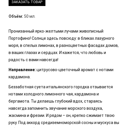
ЗАКАЗАТЬ ТОВАР
Объём:
50 мл.
Пронизанный ярко-желтыми лучами живописный
Портофино! Солнце здесь повсюду: в бликах лазурного
моря, в спелых лимонах, в разноцветных фасадах домов,
в ваших глазах и сердцах. И кажется, что любовь и
радость с вами навсегда!
Направление:
цитрусово-цветочный аромат с нотами
кардамона.
Беззаботная суета итальянского городка отзывается
нотами холодного лимонного чая, кардамона и
бергамота. Ты делаешь глубокий вдох, стараясь
навсегда запомнить звучание морского воздуха,
жасмина и фрезии. И рядом – он, крепко сжимает твою
руку. Под аккорд средиземноморской сосны и мускуса вы