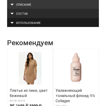
ОПИСАНИЕ
СОСТАВ
ИСПОЛЬЗОВАНИЕ
Рекомендуем
Платье из пике, цвет
Увлажняющий
Эл
бежевый
тональный флюид It’s
ш
Collagen
ко
863148 - 863153
₽
1699
3300 ₽
6871 - 6872