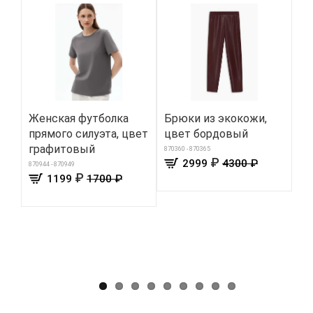
Женская футболка
Брюки из экокожи,
Пе
прямого силуэта, цвет
цвет бордовый
дл
графитовый
«з
870360 - 870365
₽
2999
4300 ₽
870944 - 870949
711
₽
1199
1700 ₽