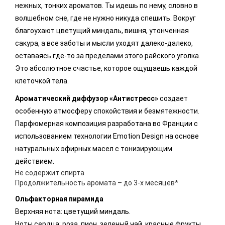
нежных, тонких ароматов. Ты идешь по нему, словно в
волшебном сне, где не нужно никуда спешить. Вокруг
благоухают цветущий миндаль, вишня, утонченная
сакура, а все заботы и мысли уходят далеко-далеко,
оставаясь где-то за пределами этого райского уголка.
Это абсолютное счастье, которое ощущаешь каждой
клеточкой тела.
Ароматический диффузор «Антистресс»
создает
особенную атмосферу спокойствия и безмятежности.
Парфюмерная композиция разработана во Франции с
использованием технологии Emotion Design на основе
натуральных эфирных масел с тонизирующим
действием.
Не содержит спирта
Продолжительность аромата – до 3-х месяцев*
Ольфакторная пирамида
Верхняя нота: цветущий миндаль.
Ноты сердца: роза, пион, зеленый чай, красные фрукты,