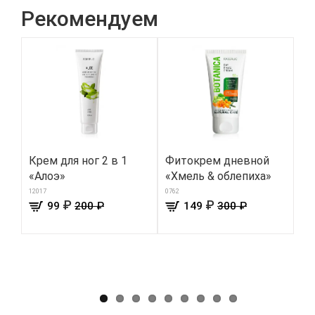
Рекомендуем
Крем для ног 2 в 1
Фитокрем дневной
Во
«Алоэ»
«Хмель & облепиха»
тк
ли
12017
0762
₽
₽
99
200 ₽
149
300 ₽
«Б
046