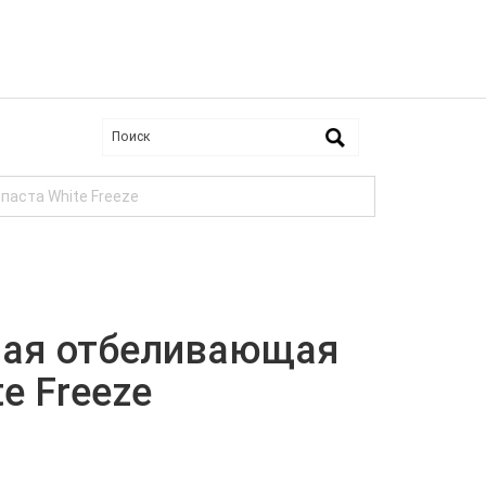
аста White Freeze
ная отбеливающая
e Freeze