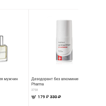
ля мужчин
Дезодорант без алюминия Expert
Э
Pharma
д
з
3758
15
₽
179
330 ₽