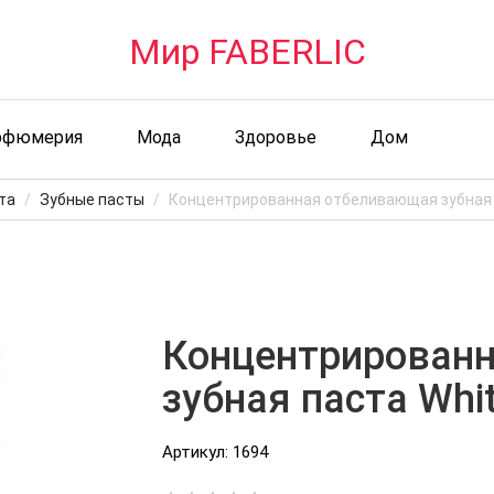
Мир FABERLIC
рфюмерия
Мода
Здоровье
Дом
та
Зубные пасты
Концентрированная отбеливающая зубная п
Концентрирован
зубная паста Whit
Артикул: 1694