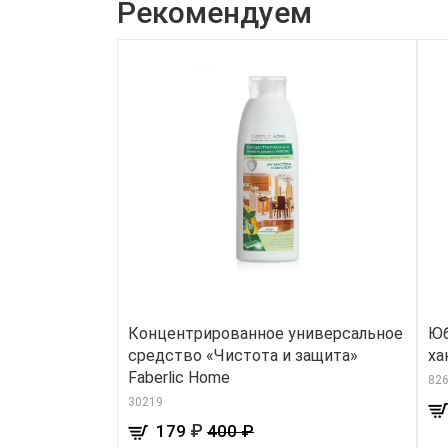
Рекомендуем
Концентрированное универсальное
Юб
средство «Чистота и защита»
ха
Faberlic Home
826
30219
₽
179
400 ₽