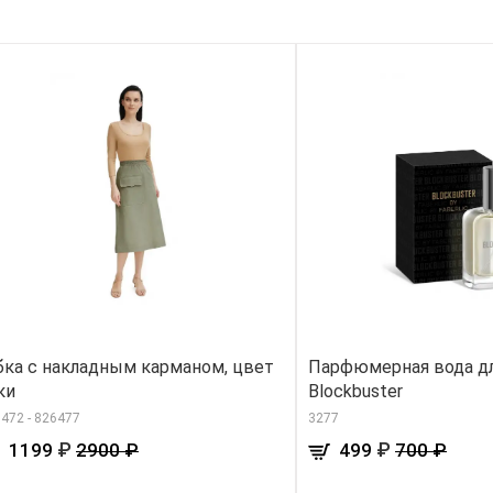
ка с накладным карманом, цвет
Парфюмерная вода д
ки
Blockbuster
472 - 826477
3277
₽
₽
1199
2900 ₽
499
700 ₽