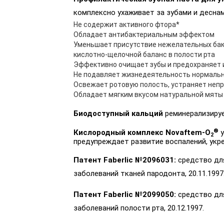
комплексно ухаживает за зубами и деснам
Не содержит активного фтора*
Обладает антибактериальным эффектом
Уменьшает присутствие нежелательных бак
кислотно-щелочной баланс в полости рта
Эффективно очищает зубы и предохраняет и
Не подавляет жизнедеятельность нормальн
Освежает ротовую полость, устраняет непр
Обладает мягким вкусом натуральной мяты
Биодоступный кальций
реминерализируе
®
Кислородный комплекс Novaftem-O
2
предупреждает развитие воспалений, укр
Патент Faberlic №2096031:
средство для
заболеваний тканей пародонта, 20.11.1997
Патент Faberlic №2099050:
средство для
заболеваний полости рта, 20.12.1997.