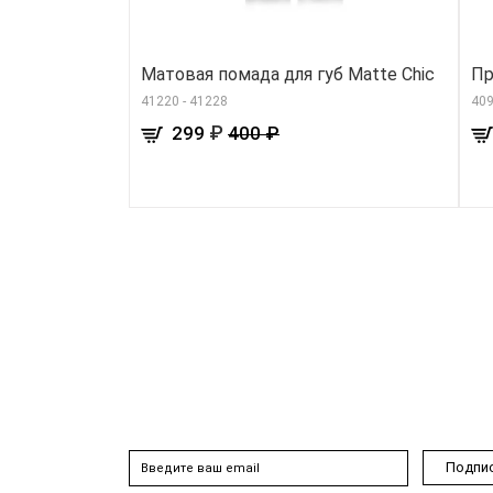
Матовая помада для губ Matte Chic
Пр
41220 - 41228
409
₽
299
400 ₽