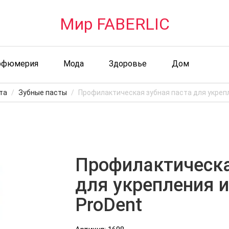
Мир FABERLIC
рфюмерия
Мода
Здоровье
Дом
та
Зубные пасты
Профилактическая зубная паста для укреп
Профилактическа
для укрепления 
ProDent