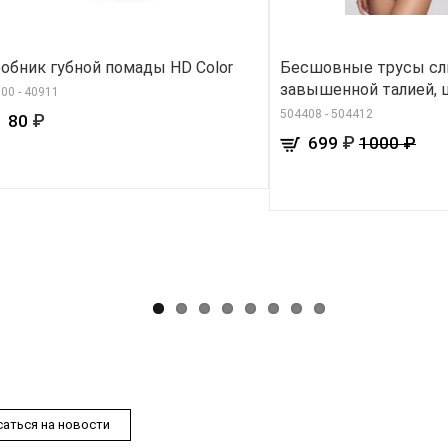
обник губной помады HD Color
Бесшовные трусы сл
завышенной талией,
00 - 40911
504408 - 504412
₽
80
₽
699
1000 ₽