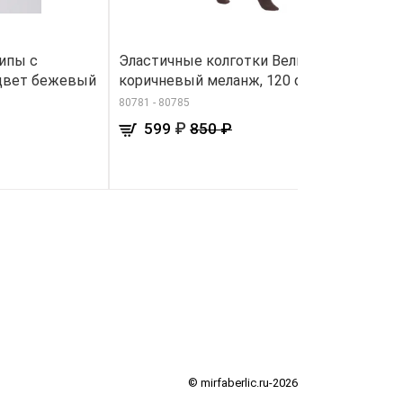
ипы с
Эластичные колготки Велюр, цвет
А
 цвет бежевый
коричневый меланж, 120 den
10
80781 - 80785
₽
599
850 ₽
© mirfaberlic.ru-2026