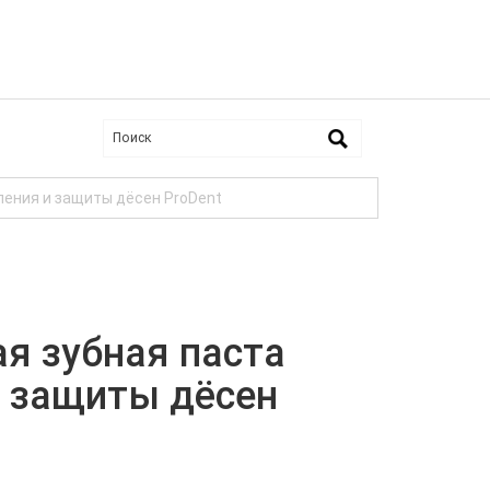
ления и защиты дёсен ProDent
я зубная паста
и защиты дёсен