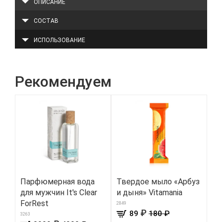
ОПИСАНИЕ
СОСТАВ
ИСПОЛЬЗОВАНИЕ
Рекомендуем
Парфюмерная вода
Твердое мыло «Арбуз
Кр
для мужчин It's Clear
и дыня» Vitamania
и 
ForRest
мо
2849
₽
89
180 ₽
Mi
3263