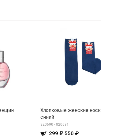
женщин
Хлопковые женские носки, цвет
У
синий
в
820690 - 820691
12
₽
299
550 ₽