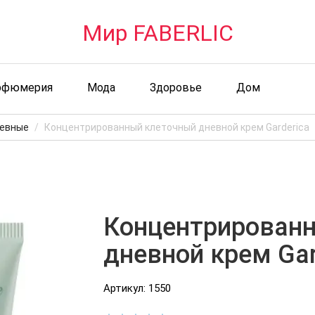
Мир FABERLIC
рфюмерия
Мода
Здоровье
Дом
евные
Концентрированный клеточный дневной крем Garderica
Концентрирован
дневной крем Gar
Артикул: 1550