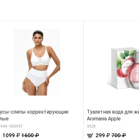
усы-слипы корректирующие
Туалетная вода для 
лые
Aromania Apple
944 - 800947
3028
₽
₽
1099
1600 ₽
299
700 ₽