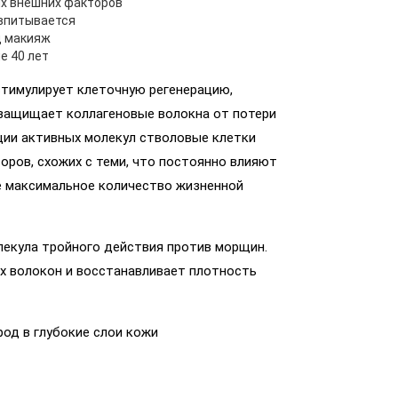
х внешних факторов
 впитывается
д макияж
е 40 лет
тимулирует клеточную регенерацию,
защищает коллагеновые волокна от потери
ции активных молекул стволовые клетки
ров, схожих с теми, что постоянно влияют
же максимальное количество жизненной
лекула тройного действия против морщин.
х волокон и восстанавливает плотность
од в глубокие слои кожи