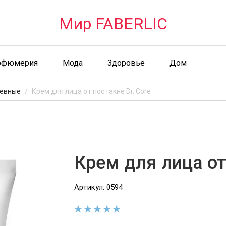
Мир FABERLIC
рфюмерия
Мода
Здоровье
Дом
евные
Крем для лица от постакне Dr. Core
Крем для лица от
Артикул: 0594