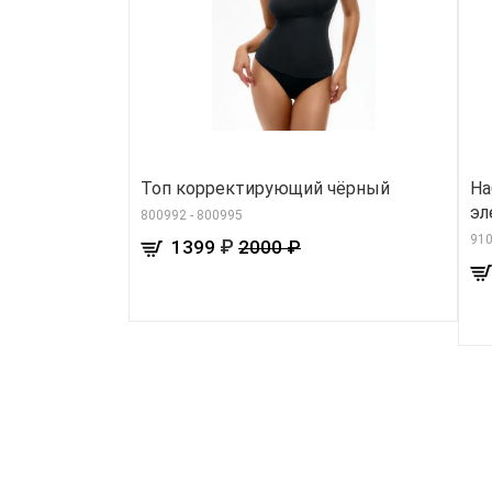
Топ корректирующий чёрный
На
эл
800992 - 800995
91
₽
1399
2000 ₽