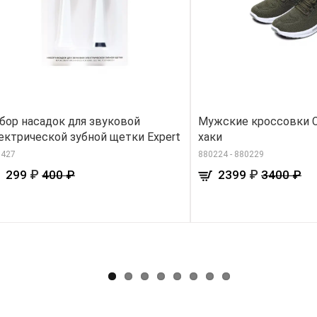
бор насадок для звуковой
Мужские кроссовки Cl
ектрической зубной щетки Expert
хаки
0427
880224 - 880229
₽
₽
299
400 ₽
2399
3400 ₽