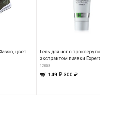
assic, цвет
Гель для ног с троксерутином и
Н
экстрактом пиявки Expert Pharma
«
12058
91
₽
149
300 ₽