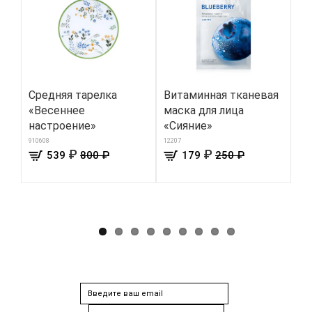
Средняя тарелка
Витаминная тканевая
Фу
«Весеннее
маска для лица
8710
настроение»
«Сияние»
910608
12207
₽
₽
539
800 ₽
179
250 ₽