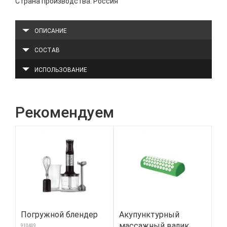
Страна производства: Россия
ОПИСАНИЕ
СОСТАВ
ИСПОЛЬЗОВАНИЕ
Рекомендуем
Погружной блендер
Акупунктурный
Дж
массажный валик
мо
910489