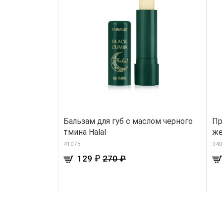
Бальзам для губ с маслом черного
Пр
тмина Halal
же
41075
34
₽
129
270 ₽