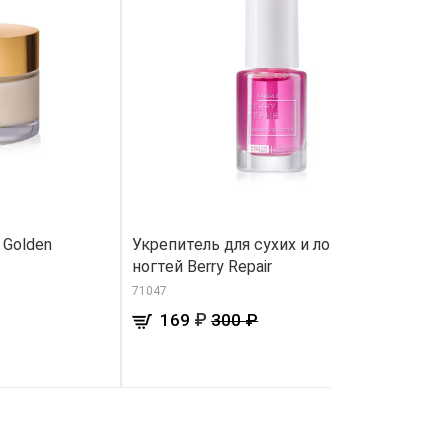
 Golden
Укрепитель для сухих и ломких
У
ногтей Berry Repair
«
71047
30
₽
169
300 ₽