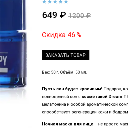
649 ₽
1200 ₽
Скидка 46 %
ЗАКАЗАТЬ ТОВАР
Вес:
50 г
,
Объём:
50 мл.
Пусть сон будет красивым!
Подарок, ко
полноценный сон с
косметикой Dream T
мелатонина и особой ароматической комп
способствует регенерации кожи и бодро
Ночная маска для лица
– не просто маск