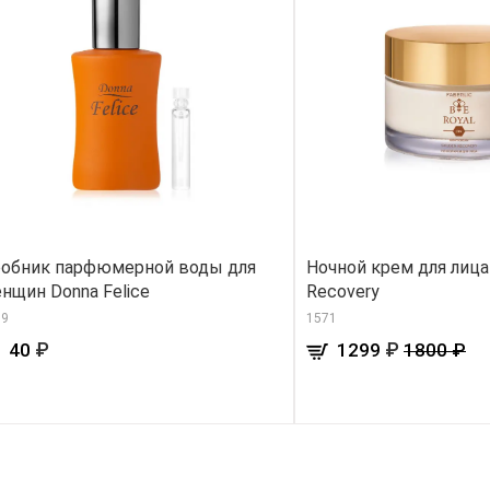
обник парфюмерной воды для
Ночной крем для лица
нщин Donna Felice
Recovery
09
1571
₽
₽
40
1299
1800 ₽