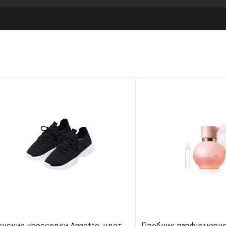
нские кроссовки Annette, цвет
Пробник парфюмерно