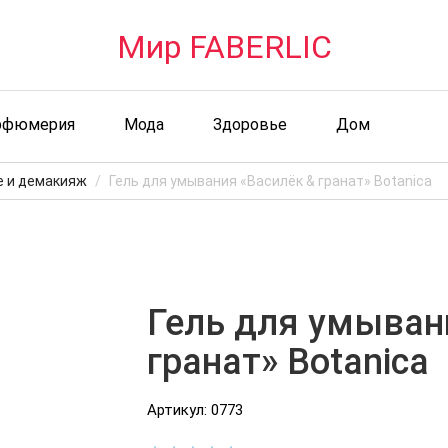
Мир FABERLIC
рфюмерия
Мода
Здоровье
Дом
 и демакияж
Гель для умывания «Василёк & гранат» Botanica
Гель для умыван
гранат» Botanica
Артикул: 0773