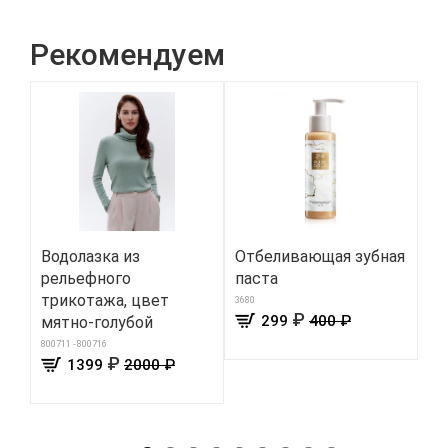
Рекомендуем
Водолазка из
Отбеливающая зубная
По
рельефного
паста
гу
трикотажа, цвет
3680
4119
₽
299
400 ₽
мятно-голубой
800711 - 800716
₽
1399
2000 ₽