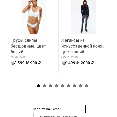
Трусы слипы
Легинсы из
Ки
бесшовные, цвет
искусственной кожи,
ша
белый
цвет синий
103
504816 - 504821
603025 - 603029
₽
₽
599
900 ₽
499
2000 ₽