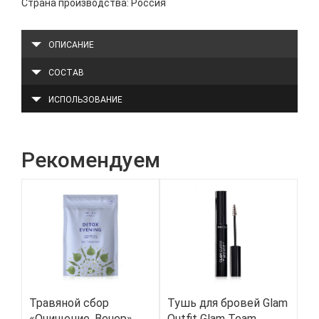
Страна производства: Россия
ОПИСАНИЕ
СОСТАВ
ИСПОЛЬЗОВАНИЕ
Рекомендуем
Травяной сбор
Тушь для бровей Glam
Ко
«Очищение. Вечер»
Outfit Glam Team
пр