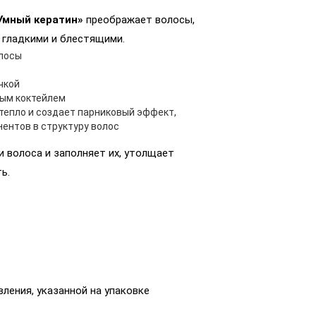
Умный кератин»
преображает волосы,
 гладкими и блестящими.
лосы
чкой
ным коктейлем
тепло и создает парниковый эффект,
ентов в структуру волос
 волоса и заполняет их, утолщает
ь.
вления, указанной на упаковке