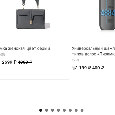
мка женская, цвет серый
Универсальный шампу
типов волос «Пирами
0056
2758
₽
2699
4000 ₽
₽
199
400 ₽