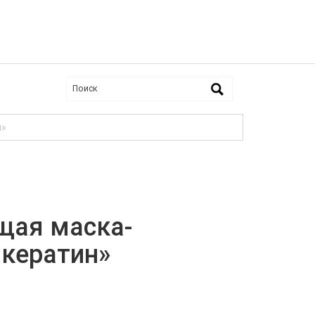
н»
щая маска-
кератин»