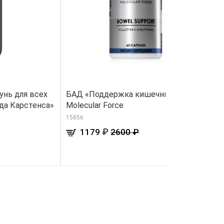
нь для всех
БАД «Поддержка кишечника»
В
да Карстенса»
Molecular Force
91
15856
₽
1179
2600 ₽