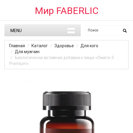
Мир FABERLIC
MENU
Главная
Каталог
Здоровье
Для кого
Для мужчин
Биологически активная добавка к пище «Омега-3
Premium»