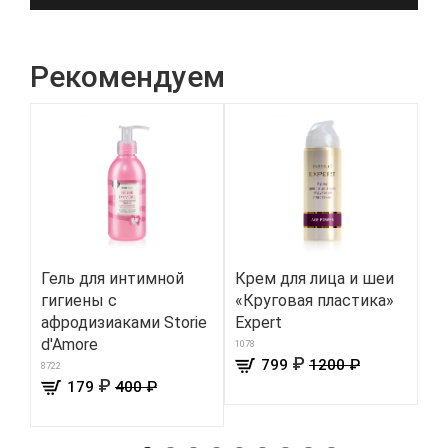
Рекомендуем
Гель для интимной
Крем для лица и шеи
Ша
гигиены с
«Круговая пластика»
пе
афродизиаками Storie
Expert
275
d'Amore
1078
₽
799
1200 ₽
8722
₽
179
400 ₽