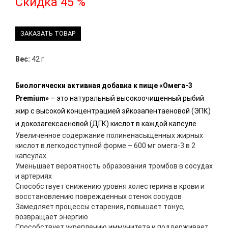
Скидка 45 %
ЗАКАЗАТЬ ТОВАР
Вес:
42 г
Биологически активная добавка к пище «Омега-3
Premium»
– это натуральный высокоочищенный рыбий
жир с высокой концентрацией эйкозапентаеновой (ЭПК)
и докозагексаеновой (ДГК) кислот в каждой капсуле.
Увеличенное содержание полиненасыщенных жирных
кислот в легкодоступной форме – 600 мг омега-3 в 2
капсулах
Уменьшает вероятность образования тромбов в сосудах
и артериях
Способствует снижению уровня холестерина в крови и
восстановлению поврежденных стенок сосудов
Замедляет процессы старения, повышает тонус,
возвращает энергию
Способствует укреплению иммунитета и поддерживает