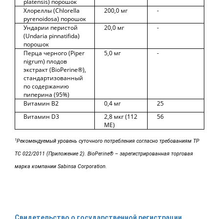
platensis) порошок
Хлореллы (Chlorella
200,0 мг
-
pyrenoidosa) порошок
Ундарии перистой
20,0 мг
-
(Undaria pinnatifida)
порошок
Перца черного (Piper
5,0 мг
-
nigrum) плодов
экстракт (BioPerine®),
стандартизованный
по содержанию
пиперина (95%)
Витамин В2
0,4 мг
25
Витамин D3
2,8 мкг (112
56
МЕ)
1
Рекомендуемый уровень суточного потребления согласно требованиям ТР
ТС 022/2011 (Приложение 2). BioPerine® – зарегистрированная торговая
марка компании Sabinsa Corporation.
Свидетельство о государственной регистрации