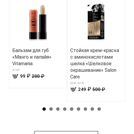
Бальзам для губ
Стойкая крем-краска
БА
«Манго и папайя»
с аминокислотами
дл
Vitamania
шелка «Шелковое
Mo
окрашивание» Salon
41163
158
₽
99
200 ₽
Care
8250 - 8279
₽
249
500 ₽