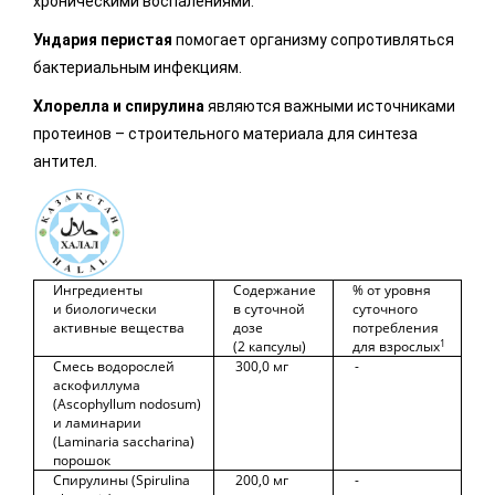
хроническими воспалениями.
Ундария перистая
помогает организму сопротивляться
бактериальным инфекциям.
Хлорелла и спирулина
являются важными источниками
протеинов – строительного материала для синтеза
антител.
Ингредиенты
Содержание
% от уровня
и биологически
в суточной
суточного
активные вещества
дозе
потребления
1
(2 капсулы)
для взрослых
Смесь водорослей
300,0 мг
-
аскофиллума
(Ascophyllum nodosum)
и ламинарии
(Laminaria saccharina)
порошок
Спирулины (Spirulina
200,0 мг
-