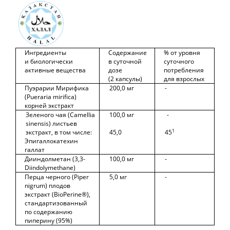
Ингредиенты
Содержание
% от уровня
и биологически
в суточной
суточного
активные вещества
дозе
потребления
(2 капсулы)
для взрослых
Пуэрарии Мирифика
200,0 мг
-
(Pueraria mirifica)
корней экстракт
Зеленого чая (Camellia
100,0 мг
-
sinensis) листьев
1
экстракт, в том числе:
45,0
45
Эпигаллокатехин
галлат
Дииндолметан (3,3-
100,0 мг
-
Diindolymethane)
Перца черного (Piper
5,0 мг
-
nigrum) плодов
экстракт (BioPerine®),
стандартизованный
по содержанию
пиперину (95%)