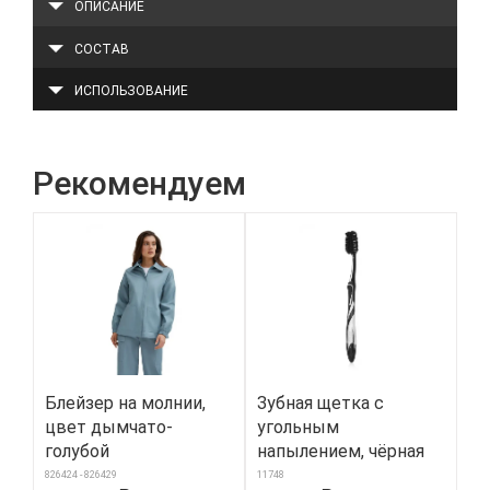
ОПИСАНИЕ
СОСТАВ
ИСПОЛЬЗОВАНИЕ
Рекомендуем
Блейзер на молнии,
Зубная щетка с
Ко
цвет дымчато-
угольным
кл
голубой
напылением, чёрная
кр
826424 - 826429
11748
155