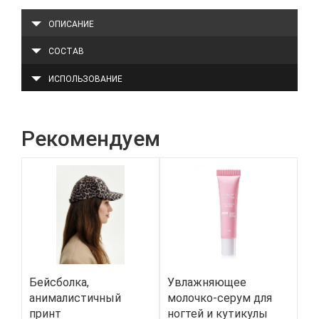
ОПИСАНИЕ
СОСТАВ
ИСПОЛЬЗОВАНИЕ
Рекомендуем
Бейсболка,
Увлажняющее
Кр
анималистичный
молочко-серум для
де
принт
ногтей и кутикулы
ма