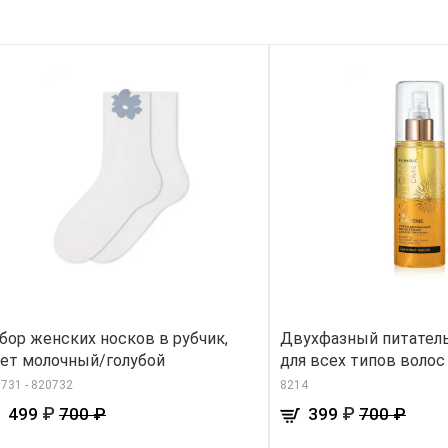
бор женских носков в рубчик,
Двухфазный питател
ет молочный/голубой
для всех типов волос 
731 - 820732
8214
₽
₽
499
700 ₽
399
700 ₽