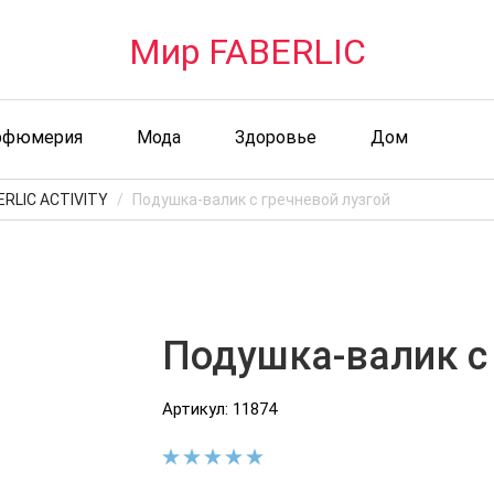
Мир FABERLIC
рфюмерия
Мода
Здоровье
Дом
ERLIC ACTIVITY
Подушка-валик c гречневой лузгой
Подушка-валик c 
Артикул: 11874