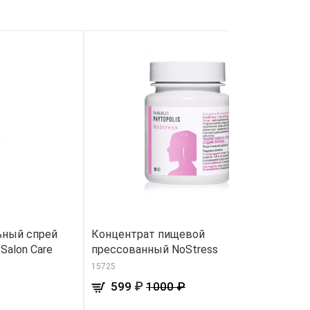
ьный спрей
Концентрат пищевой
Д
Salon Care
прессованный NoStress
«
15725
26
₽
599
1000 ₽