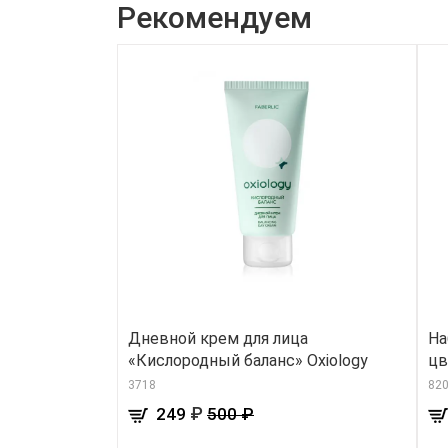
Рекомендуем
Дневной крем для лица
На
«Кислородный баланс» Oxiology
цв
3718
820
₽
249
500 ₽