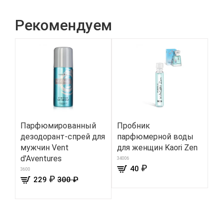
Рекомендуем
Парфюмированный
Пробник
У
дезодорант-спрей для
парфюмерной воды
ба
мужчин Vent
для женщин Kaori Zen
ла
d'Aventures
34006
411
₽
40
3600
₽
229
300 ₽