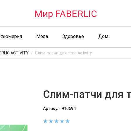
Мир FABERLIC
рфюмерия
Мода
Здоровье
Дом
ERLIC ACTIVITY
Слим-патчи для тела Activity
Слим-патчи для те
Артикул: 910594