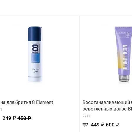
на для бритья 8 Element
Восстанавливающий 
осветлённых волос Bl
01
2711
₽
249
450 ₽
₽
449
600 ₽