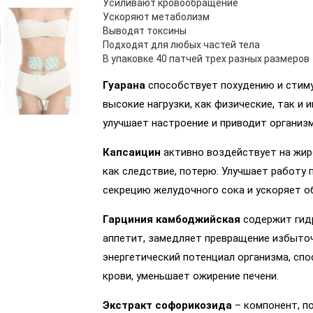
Усиливают кровообращение
Ускоряют метаболизм
Выводят токсины
Подходят для любых частей тела
В упаковке 40 патчей трех разных размеров
Гуарана
способствует похудению и стиму
высокие нагрузки, как физические, так и
улучшает настроение и приводит организм
Капсаицин
активно воздействует на жиро
как следствие, потерю. Улучшает работу
секрецию желудочного сока и ускоряет о
Гарциния камбоджийская
содержит гидр
аппетит, замедляет превращение избыто
энергетический потенциал организма, сп
крови, уменьшает ожирение печени.
Экстракт софорикозида
– компонент, п