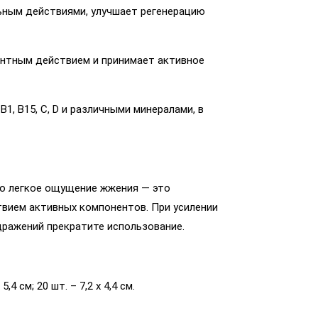
ным действиями, улучшает регенерацию
нтным действием и принимает активное
1, В15, С, D и различными минералами, в
о легкое ощущение жжения — это
твием активных компонентов. При усилении
ражений прекратите использование.
5,4 см; 20 шт. – 7,2 х 4,4 см.