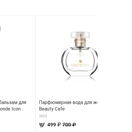
бальзам для
Парфюмерная вода для женщин
Д
onde Icon
Beauty Cafe
«
3022
36
₽
499
700 ₽