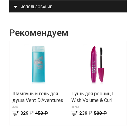
ИСПОЛЬЗОВАНИЕ
Рекомендуем
Шампунь и гель для
Тушь для ресниц I
Шо
душа Vent D'Aventures
Wish Volume & Curl
цв
2963
56763
8630
₽
₽
329
450 ₽
239
500 ₽