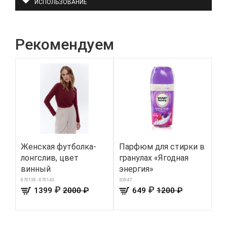
ИСПОЛЬЗОВАНИЕ
Рекомендуем
Женская футболка-
Парфюм для стирки в
Тр
лонгслив, цвет
гранулах «Ягодная
сл
винный
энергия»
5047
870138 - 870143
30847
₽
₽
1399
2000 ₽
649
1200 ₽