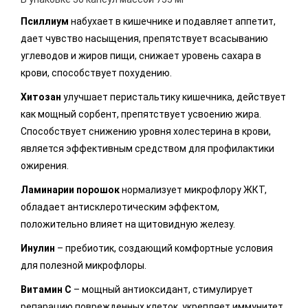
Псиллиум
набухает в кишечнике и подавляет аппетит,
дает чувство насыщения, препятствует всасыванию
углеводов и жиров пищи, снижает уровень сахара в
крови, способствует похудению.
Хитозан
улучшает перистальтику кишечника, действует
как мощный сорбент, препятствует усвоению жира.
Способствует снижению уровня холестерина в крови,
является эффективным средством для профилактики
ожирения.
Ламинарии порошок
нормализует микрофлору ЖКТ,
обладает антисклеротическим эффектом,
положительно влияет на щитовидную железу.
Инулин
– пребиотик, создающий комфортные условия
для полезной микрофлоры.
Витамин С
– мощный антиоксидант, стимулирует
репарацию поврежденных клеток, укрепляет иммунитет,