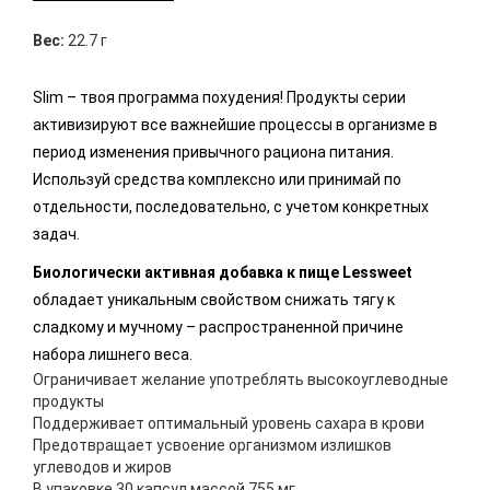
Вес:
22.7 г
Slim – твоя программа похудения! Продукты серии
активизируют все важнейшие процессы в организме в
период изменения привычного рациона питания.
Используй средства комплексно или принимай по
отдельности, последовательно, с учетом конкретных
задач.
Биологически активная добавка к пище Lessweet
обладает уникальным свойством снижать тягу к
сладкому и мучному – распространенной причине
набора лишнего веса.
Ограничивает желание употреблять высокоуглеводные
продукты
Поддерживает оптимальный уровень сахара в крови
Предотвращает усвоение организмом излишков
углеводов и жиров
В упаковке 30 капсул массой 755 мг