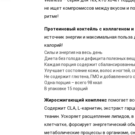
Wellness – серия для тех, кто хочет под
не ищет компромиссов между вкусом и пол
ритме!
Протеиновый коктейль с коллагеном 
источник энергии и максимальная польза
калорий!
Силы и энергия на весь день
Диета без голода и дефицита полезных ве
Каждая порция содержит сбалансированный 
Улучшает состояние кожи, волос и ногтей, 
Не содержит глютена, ГМО и добавленного 
Одна порция – всего 98 ккал
В упаковке 15 порций
Жиросжигающий комплекс
помогает вс
Содержит CLA, L-карнитин, экстракт гар
теанин. Ускоряет расщепление липидов, 
клетчатке, форсирует энергетический об
метаболические процессы в организме, с