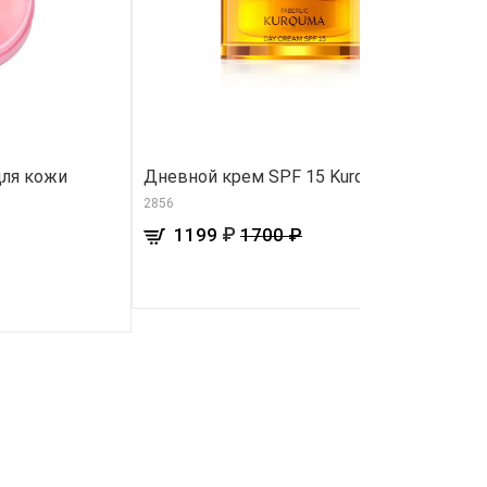
для кожи
Дневной крем SPF 15 Kurquma
М
2856
12
₽
1199
1700 ₽