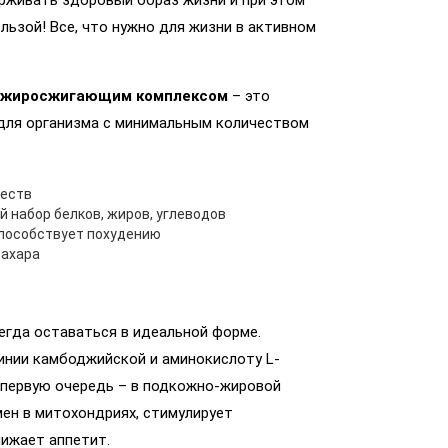
держивать здоровый образ жизни и при этом
ьзой! Все, что нужно для жизни в активном
и жиросжигающим комплексом
– это
 для организма с минимальным количеством
ществ
набор белков, жиров, углеводов
способствует похудению
сахара
егда оставаться в идеальной форме.
цинии камбоджийской и аминокислоту L-
в первую очередь – в подкожно-жировой
мен в митохондриях, стимулирует
нижает аппетит.