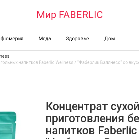
Мир FABERLIC
рфюмерия
Мода
Здоровье
Дом
lness
ольных напитков Faberlic Wellness / "Фаберлик Вэллнесс" со вку
Концентрат сухо
приготовления б
напитков Faberlic