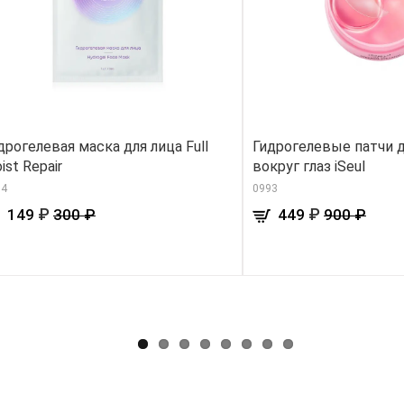
дрогелевая маска для лица Full
Гидрогелевые патчи 
ist Repair
вокруг глаз iSeul
84
0993
₽
₽
149
300 ₽
449
900 ₽