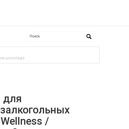
сом шоколада
й для
езалкогольных
 Wellness /