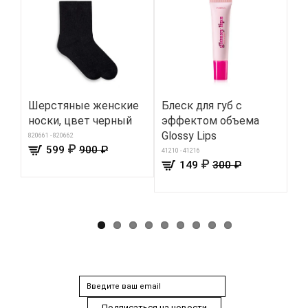
Шерстяные женские
Блеск для губ с
Уд
носки, цвет черный
эффектом объема
ро
Glossy Lips
ма
820661 - 820662
₽
599
900 ₽
41210 - 41216
590
₽
149
300 ₽