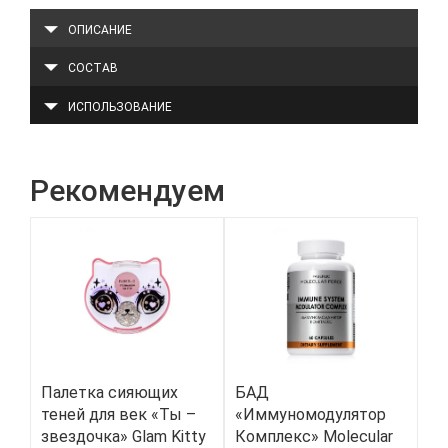
ОПИСАНИЕ
СОСТАВ
ИСПОЛЬЗОВАНИЕ
Рекомендуем
Палетка сияющих
БАД
Па
теней для век «Ты –
«Иммуномодулятор
дл
звездочка» Glam Kitty
Комплекс» Molecular
30