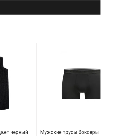
цвет черный
Мужские трусы боксеры
Б