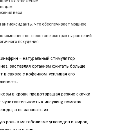
щает их отложение
еводам
ижения веса
 и антиоксиданты, что обеспечивает мощное
х компонентов: в составе экстракты растений
огичного похудения
инефрин – натуральный стимулятор
нез, заставляя организм сжигать больше
т в связке с кофеином, усиливая его
ливость.
юкозы в крови, предотвращая резкие скачки
т чувствительность к инсулину, помогая
воды, а не запасать их.
ю роль в метаболизме углеводов и жиров,
гию, а не в жир.