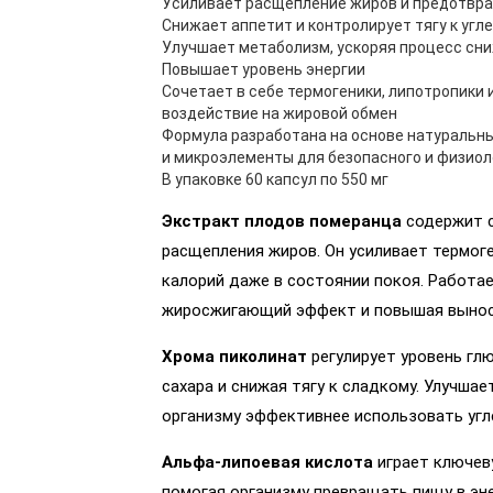
Усиливает расщепление жиров и предотвра
Снижает аппетит и контролирует тягу к угл
Улучшает метаболизм, ускоряя процесс сн
Повышает уровень энергии
Сочетает в себе термогеники, липотропики
воздействие на жировой обмен
Формула разработана на основе натуральны
и микроэлементы для безопасного и физиол
В упаковке 60 капсул по 550 мг
Экстракт плодов померанца
содержит с
расщепления жиров. Он усиливает термоге
калорий даже в состоянии покоя. Работае
жиросжигающий эффект и повышая вынос
Хрома пиколинат
регулирует уровень гл
сахара и снижая тягу к сладкому. Улучшае
организму эффективнее использовать угле
Альфа-липоевая кислота
играет ключеву
помогая организму превращать пищу в энер