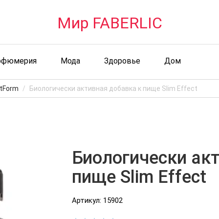
Мир FABERLIC
рфюмерия
Мода
Здоровье
Дом
htForm
Биологически активная добавка к пище Slim Effect
Биологически ак
пище Slim Effect
Артикул: 15902