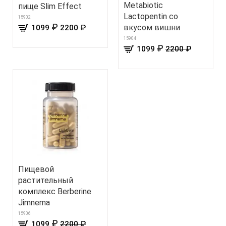
Metabiotic
пище Slim Effect
Lactopentin со
15902
₽
вкусом вишни
1099
2200 ₽
15904
₽
1099
2200 ₽
Пищевой
растительный
комплекс Berberine
Jimnema
15906
₽
1099
2200 ₽