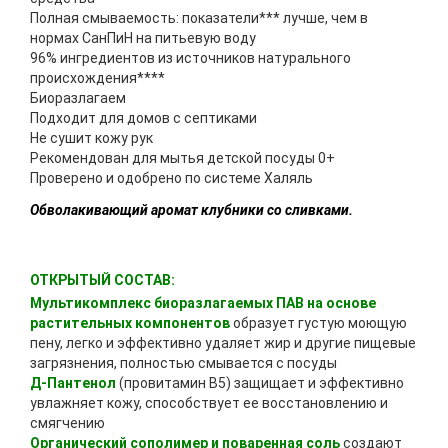
Полная смываемость: показатели*** лучше, чем в
нормах СанПиН на питьевую воду
96% ингредиентов из источников натурального
происхождения****
Биоразлагаем
Подходит для домов с септиками
Не сушит кожу рук
Рекомендован для мытья детской посуды 0+
Проверено и одобрено по системе Халяль
Обволакивающий аромат клубники со сливками.
ОТКРЫТЫЙ СОСТАВ:
Мультикомплекс биоразлагаемых ПАВ
на основе
растительных компонентов
образует густую моющую
пену, легко и эффективно удаляет жир и другие пищевые
загрязнения, полностью смывается с посуды
Д-Пантенол
(провитамин В5) защищает и эффективно
увлажняет кожу, способствует ее восстановлению и
смягчению
Органический сополимер и поваренная соль
создают