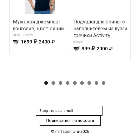
Мужской джемпер-
Подушка для спины с
Пр
лонгслив, цвет синий
наполнителем из лузги
дл
гречихи Activity
ду
880025 - 880029
₽
1699
2400 ₽
ци
910529
₽
999
2000 ₽
Ho
301
© mirfaberlic.ru-2026