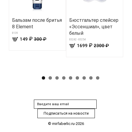
Бальзам после бритья
Бюстгальтер спейсер
Ге
8 Element
«Эссеншиал», цвет
зу
белый
де
8139
₽
149
300 ₽
83242 - 83254
367
₽
1699
2300 ₽
© mirfaberlic.ru-2026