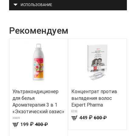
ИСПОЛЬЗОВАНИЕ
Рекомендуем
Ультракондиционер
Концентрат против
У
для белья
выпадения волос
тк
Ароматерапия 3 в 1
Expert Pharma
ли
«Экзотический оазис»
ки
8350
₽
449
600 ₽
«П
30809
₽
199
400 ₽
046