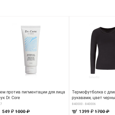
ем против пигментации для лица
Термофутболка с дл
рук Dr. Core
рукавами, цвет черн
87
840000 - 840006
₽
₽
549
1000 ₽
1399
1700 ₽