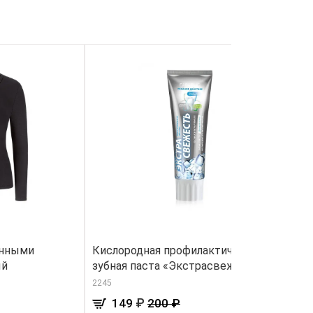
инными
Кислородная профилактическая
О
ый
зубная паста «Экстраcвежесть»
з
2245
36
₽
149
200 ₽