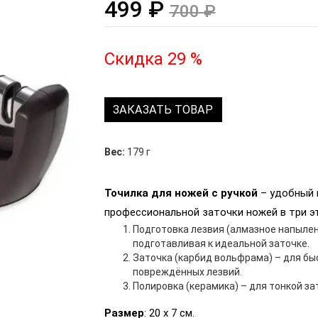
499 ₽
700 ₽
Скидка 29 %
ЗАКАЗАТЬ ТОВАР
Вес:
179 г
Точилка для ножей с ручкой
– удобный 
профессиональной заточки ножей в три эт
Подготовка лезвия (алмазное напылен
подготавливая к идеальной заточке.
Заточка (карбид вольфрама) – для бы
повреждённых лезвий.
Полировка (керамика) – для тонкой за
Размер
: 20 х 7 см.