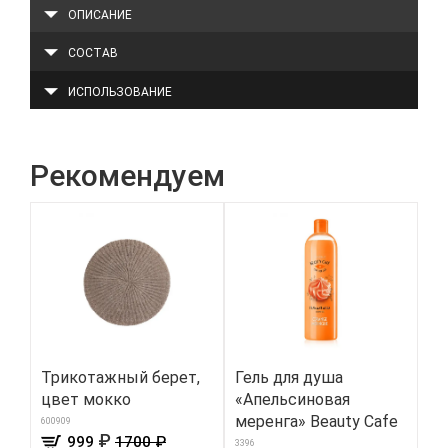
ОПИСАНИЕ
СОСТАВ
ИСПОЛЬЗОВАНИЕ
Рекомендуем
Трикотажный берет,
Гель для душа
Па
цвет мокко
«Апельсиновая
ве
меренга» Beauty Cafe
Br
600909
₽
999
1700 ₽
3396
567