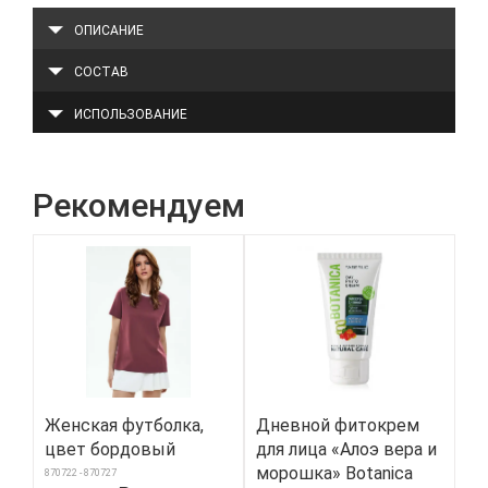
ОПИСАНИЕ
СОСТАВ
ИСПОЛЬЗОВАНИЕ
Рекомендуем
Женская футболка,
Дневной фитокрем
Же
цвет бордовый
для лица «Алоэ вера и
цв
морошка» Botanica
870722 - 870727
8865